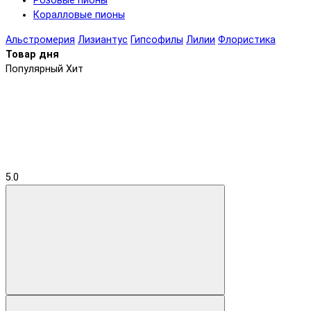
Розовые пионы
Коралловые пионы
Альстромерия
Лизиантус
Гипсофилы
Лилии
Флористика
Товар дня
Популярный
Хит
5.0