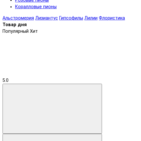
Розовые пионы
Коралловые пионы
Альстромерия
Лизиантус
Гипсофилы
Лилии
Флористика
Товар дня
Популярный
Хит
5.0