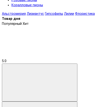
Розовые пионы
Коралловые пионы
Альстромерия
Лизиантус
Гипсофилы
Лилии
Флористика
Товар дня
Популярный
Хит
5.0