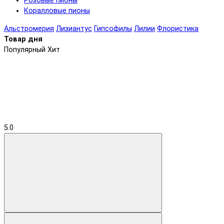
Розовые пионы
Коралловые пионы
Альстромерия
Лизиантус
Гипсофилы
Лилии
Флористика
Товар дня
Популярный
Хит
5.0