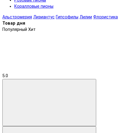
Розовые пионы
Коралловые пионы
Альстромерия
Лизиантус
Гипсофилы
Лилии
Флористика
Товар дня
Популярный
Хит
5.0